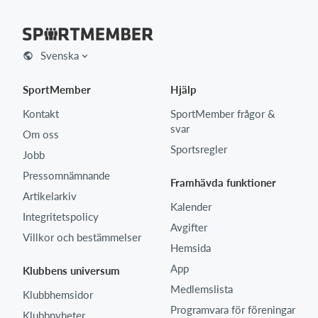
Svenska
SportMember
Hjälp
Kontakt
SportMember frågor &
svar
Om oss
Sportsregler
Jobb
Pressomnämnande
Framhävda funktioner
Artikelarkiv
Kalender
Integritetspolicy
Avgifter
Villkor och bestämmelser
Hemsida
App
Klubbens universum
Medlemslista
Klubbhemsidor
Programvara för föreningar
Klubbnyheter