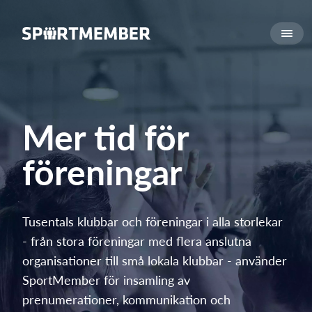
Om SportMember
Om oss
Träffa oss
Jobb
Mer tid för
Pressomnämnande
föreningar
Vad kostar det?
Svenska
Tusentals klubbar och föreningar i alla storlekar
Logga in
- från stora föreningar med flera anslutna
organisationer till små lokala klubbar - använder
SportMember för insamling av
prenumerationer, kommunikation och