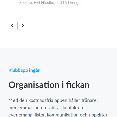
Spelare, HEI Håndbold, U16 Drenge
Tin
Förä
Klubbapp ingår
Organisation i fickan
Med den kostnadsfria appen håller tränare,
medlemmar och föräldrar kontakten:
evenemang, listor, kommunikation och uppgifter