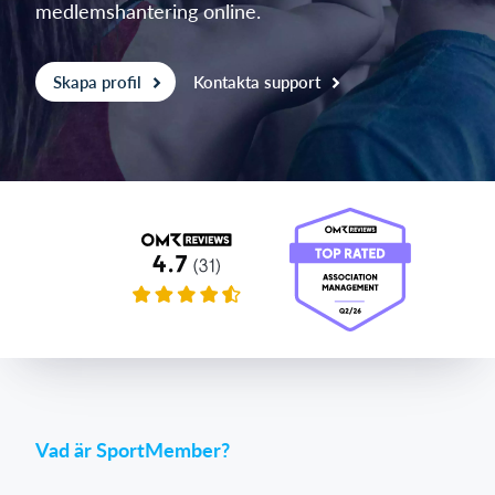
medlemshantering online.
Skapa profil
Kontakta support
Vad är SportMember?