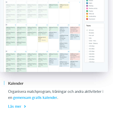
Kalender
Ch
Organisera matchprogram, träningar och andra aktiviteter i
Ch
en
gemensam gratis kalender
.
di
Läs mer
L