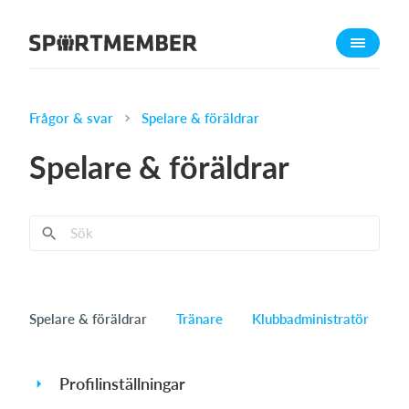
Om SportMember
Om oss
Träffa oss
Frågor & svar
Spelare & föräldrar
Jobb
Spelare & föräldrar
Pressomnämnande
Vad kostar det?
Svenska
Logga in
Spelare & föräldrar
Tränare
Klubbadministratör
Profilinställningar